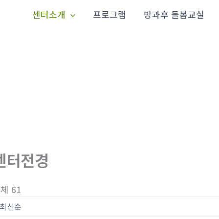
센터소개
프로그램
방과후 돌봄교실
센터전경
체 61