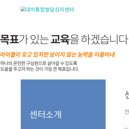
콘
텐
츠
로
건
너
뛰
기
센터소개
전