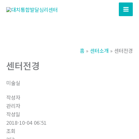
콘
텐
츠
로
건
너
홈
센터소개
센터전경
뛰
기
센터전경
미술실
작성자
관리자
작성일
2018-10-04 06:51
조회