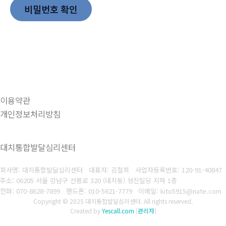
비밀번호 확인
이용약관
개인정보처리방침
대치통합발달심리센터
회사명: 대치통합발달심리센터 대표자: 김철희
사업자등록번호:
120-91-40847
주소: 06205 서울 강남구 선릉로 320 (대치동) 성진빌딩 지하 1층
전화: 070-8628-7899
핸드폰: 010-5621-7779
이메일: kito5915@nate.com
Copyright © 2025 대치통합발달심리센터. All rights reserved.
Created by
Yescall.com
[
관리자
]