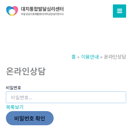
콘
텐
츠
로
건
너
뛰
홈
이용안내
온라인상담
기
온라인상담
비밀번호
목록보기
비밀번호 확인