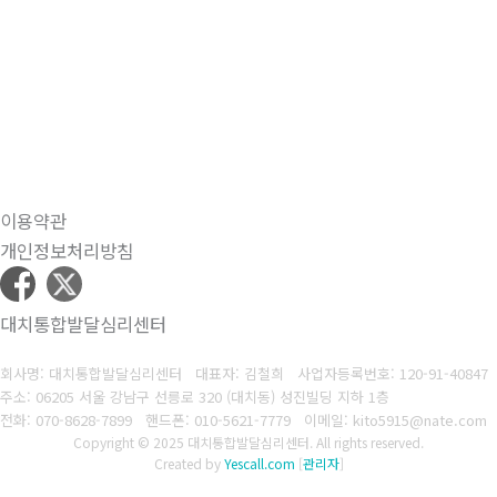
이용약관
개인정보처리방침
대치통합발달심리센터
회사명: 대치통합발달심리센터 대표자: 김철희
사업자등록번호:
120-91-40847
주소: 06205 서울 강남구 선릉로 320 (대치동) 성진빌딩 지하 1층
전화: 070-8628-7899
핸드폰: 010-5621-7779
이메일: kito5915@nate.com
Copyright © 2025 대치통합발달심리센터. All rights reserved.
Created by
Yescall.com
[
관리자
]